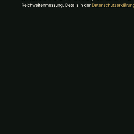
Reichweitenmessung. Details in der
Datenschutzerklärun
Follow the Pros
FTP
Premium-Amateur-Golfturniere auf Europas
schönsten Anlagen — mit dem Weltfinale
auf Mallorca.