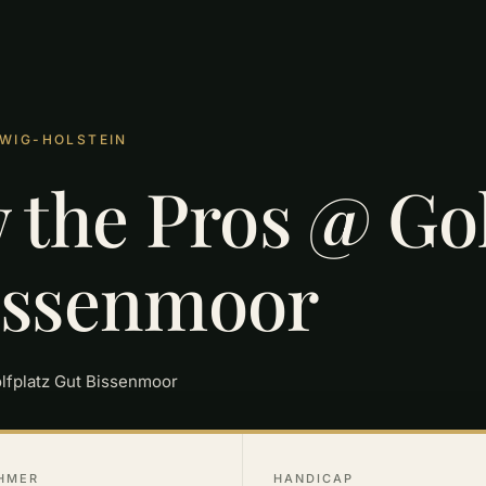
SWIG-HOLSTEIN
 the Pros @ Gol
issenmoor
lfplatz Gut Bissenmoor
HMER
HANDICAP