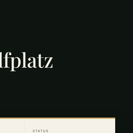
fplatz
STATUS