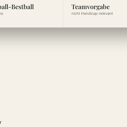
all-Bestball
Teamvorgabe
ms
nicht Handicap relevant
r