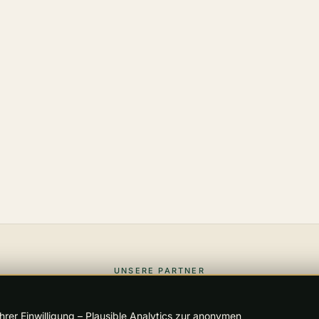
UNSERE PARTNER
SILBER
rer Einwilligung – Plausible Analytics zur anonymen