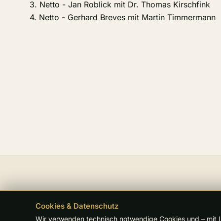
3. Netto - Jan Roblick mit Dr. Thomas Kirschfink
4. Netto - Gerhard Breves mit Martin Timmermann
Cookies & Datenschutz
D
GOLD
Wir verwenden technisch notwendige Cookies und – mit Ih