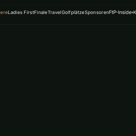
FtP-Inside
iere
Ladies First
Finale
Travel
Golfplätze
Sponsoren
K
▾