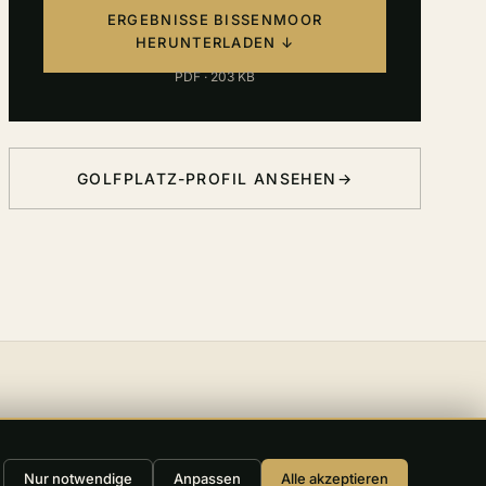
ERGEBNISSE BISSENMOOR
HERUNTERLADEN ↓
PDF · 203 KB
GOLFPLATZ-PROFIL ANSEHEN
→
SILBER
Nur notwendige
Anpassen
Alle akzeptieren