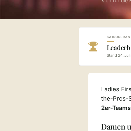
sich für die 
SAISON-RAN
Leaderbo
Stand 24. Jul
Ladies Fir
the-Pros-S
2er-Teams
Damen un