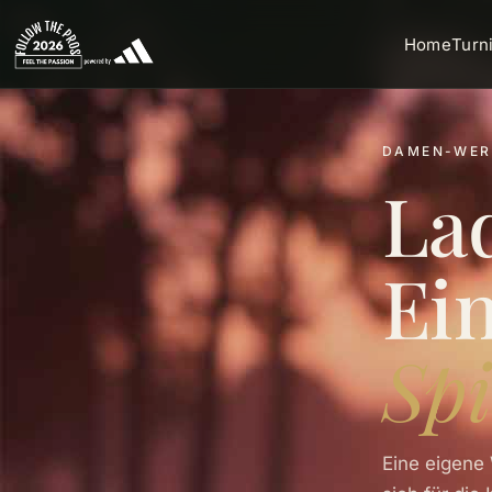
Home
Turn
DAMEN-WERT
Lad
Ein
Spi
Eine eigene 