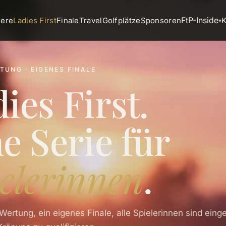
FtP-Inside
iere
Ladies First
Finale
Travel
Golfplätze
Sponsoren
K
▾
UNG · EIGENES FINALE
ies First.
e Serie für
elerinnen
.
Wertung, ein eigenes Finale, alle Spielerinnen sind eing