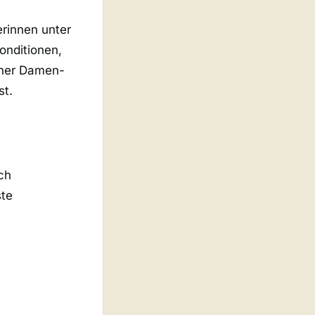
rinnen unter
onditionen,
einer Damen-
st.
ch
ste