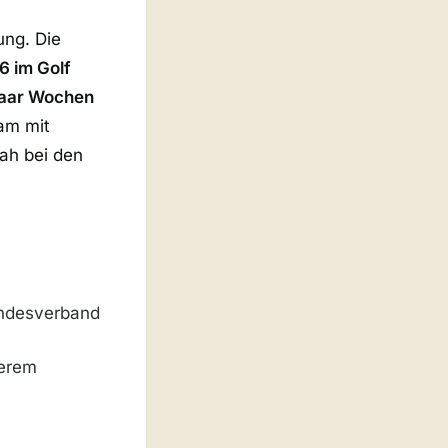
ung. Die
26 im Golf
 paar Wochen
am mit
ah bei den
Landesverband
herem