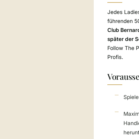
Jedes Ladies
führenden 
Club Bernard
später der S
Follow The 
Profis.
Vorauss
Spiele
Maxim
Handi
herunt