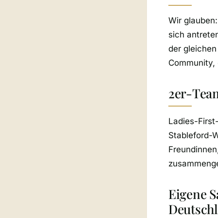
Wir glauben
sich antrete
der gleichen
Community, d
2er-Tea
Ladies-First
Stableford-W
Freundinnen,
zusammengew
Eigene S
Deutschl