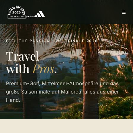
≡
FEEL THE PASSION · WELTFINALE 2026
Travel
with
Pros
.
Premium-Golf, Mittelmeer-Atmosphäre und das
große Saisonfinale auf Mallorca, alles aus einer
Hand.