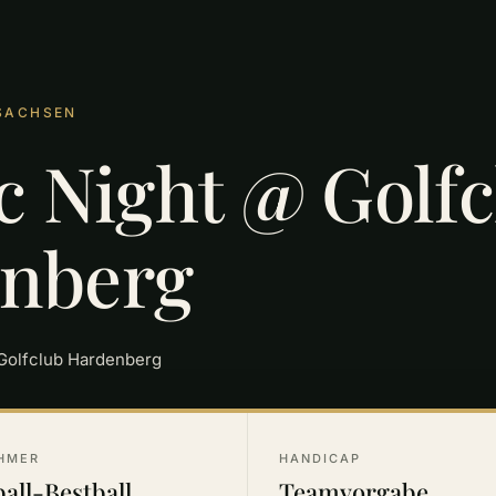
RSACHSEN
c Night @ Golf
nberg
Golfclub Hardenberg
HMER
HANDICAP
all-Bestball
Teamvorgabe