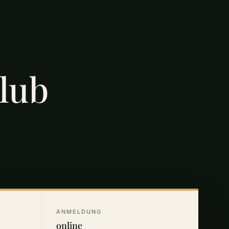
club
ANMELDUNG
online