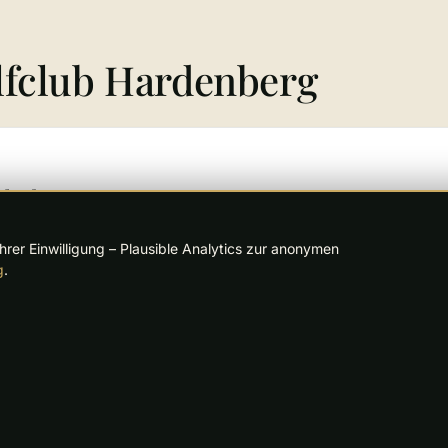
lfclub Hardenberg
rdenberg
rer Einwilligung – Plausible Analytics zur anonymen
g
.
ardenberg