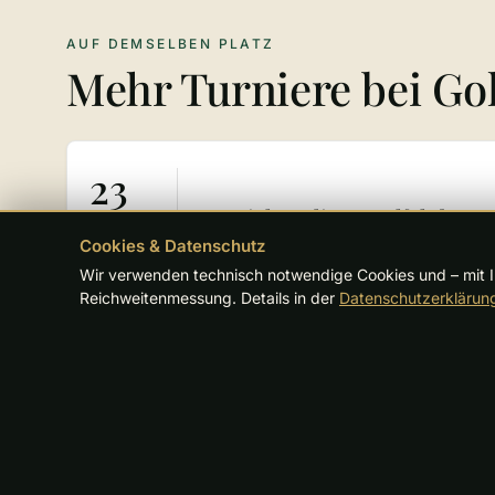
AUF DEMSELBEN PLATZ
Mehr Turniere bei Go
23
Social Media @ Golfclub Ha
SO ·
Cookies & Datenschutz
AUG
2026
Wir verwenden technisch notwendige Cookies und – mit Ih
Reichweitenmessung. Details in der
Datenschutzerklärun
26
German Final @ Golfclub H
SA ·
SEP
2026