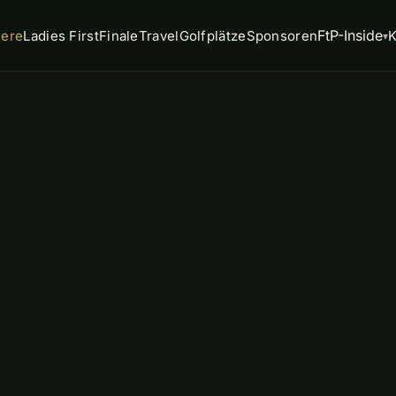
FtP-Inside
iere
Ladies First
Finale
Travel
Golfplätze
Sponsoren
K
▾