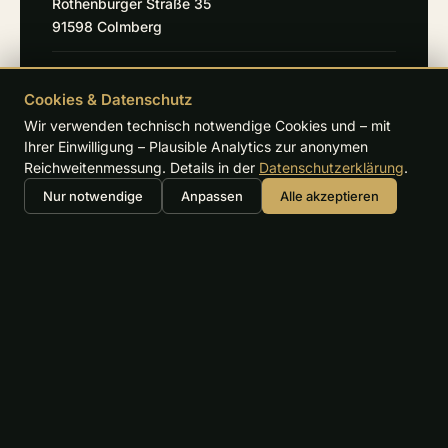
Rothenburger Straße 35
91598 Colmberg
+49 9803 600
Telefon
Cookies & Datenschutz
Wir verwenden technisch notwendige Cookies und – mit
sekretariat@golf-ansbach.de
E-Mail
Ihrer Einwilligung – Plausible Analytics zur anonymen
Reichweitenmessung. Details in der
Datenschutzerklärung
.
golf-ansbach.de ↗
Website
Nur notwendige
Anpassen
Alle akzeptieren
UNSERE PARTNER
GOLD